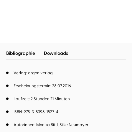
Ich will so bleiben, wie ich
Wer uns nicht mag, kann
war
uns gernhab ...
Bibliographie
Downloads
Verlag: argon verlag
Erscheinungstermin: 28.07.2016
Laufzeit: 2 Stunden 21 Minuten
ISBN: 978-3-8398-1527-4
Autorinnen:
Monika Bittl
Silke Neumayer