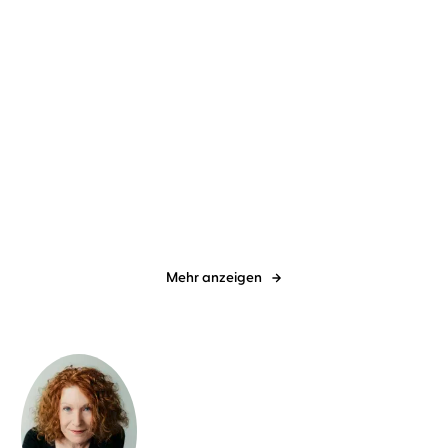
Malala Yousafzai
Christina Lamb
Lori Nelson Spielman
Eva
...
Gosciejewicz
Ich bin Malala
Nur einen Horizont
entfernt
Mehr anzeigen