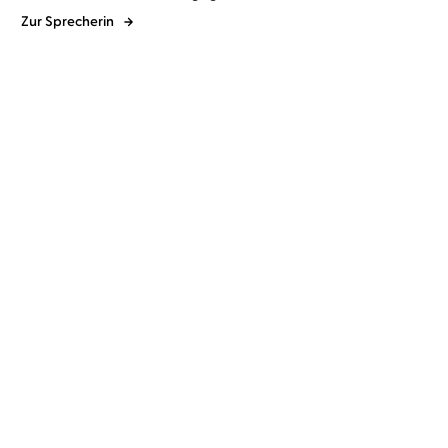
Zur Sprecherin
Cecelia Ahern
Heikko
Cecelia Ahern
Eva Gosciejewicz
Deutschmann
...
...
Vermiss mein nicht
Zwischen Himmel und
Liebe