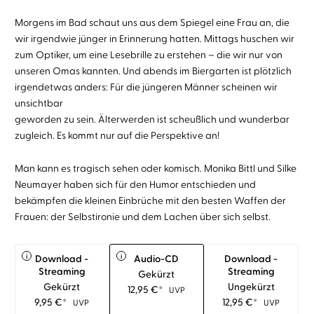
Morgens im Bad schaut uns aus dem Spiegel eine Frau an, die
wir irgendwie jünger in Erinnerung hatten. Mittags huschen wir
zum Optiker, um eine Lesebrille zu erstehen – die wir nur von
unseren Omas kannten. Und abends im Biergarten ist plötzlich
irgendetwas anders: Für die jüngeren Männer scheinen wir
unsichtbar
geworden zu sein. Älterwerden ist scheußlich und wunderbar
zugleich. Es kommt nur auf die Perspektive an!
Man kann es tragisch sehen oder komisch. Monika Bittl und Silke
Neumayer haben sich für den Humor entschieden und
bekämpfen die kleinen Einbrüche mit den besten Waffen der
Frauen: der Selbstironie und dem Lachen über sich selbst.
i
i
Download -
Audio-CD
Download -
Streaming
Streaming
Gekürzt
Gekürzt
Ungekürzt
12,95
€
*
UVP
9,95
€
*
12,95
€
*
UVP
UVP