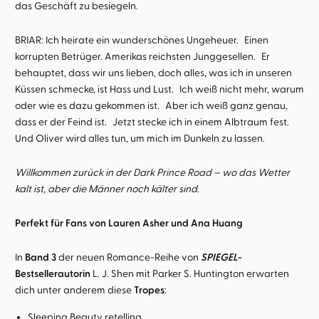
das Geschäft zu besiegeln.
BRIAR: Ich heirate ein wunderschönes Ungeheuer. Einen
korrupten Betrüger. Amerikas reichsten Junggesellen. Er
behauptet, dass wir uns lieben, doch alles, was ich in unseren
Küssen schmecke, ist Hass und Lust. Ich weiß nicht mehr, warum
oder wie es dazu gekommen ist. Aber ich weiß ganz genau,
dass er der Feind ist. Jetzt stecke ich in einem Albtraum fest.
Und Oliver wird alles tun, um mich im Dunkeln zu lassen.
Willkommen zurück in der Dark Prince Road – wo das Wetter
kalt ist, aber die Männer noch kälter sind.
Perfekt für Fans von Lauren Asher und Ana Huang
In
Band 3
der neuen Romance-Reihe von
SPIEGEL
-
Bestsellerautorin
L. J. Shen mit Parker S. Huntington erwarten
dich unter anderem diese
Tropes
:
Sleeping Beauty retelling