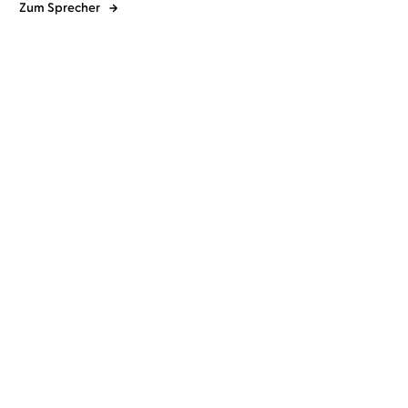
Zum Sprecher
Emma Chase
Eni Winter
...
Emma Chase
Eni Winter
...
Prince of Passion –
Prince of Passion – Henry
Nicholas