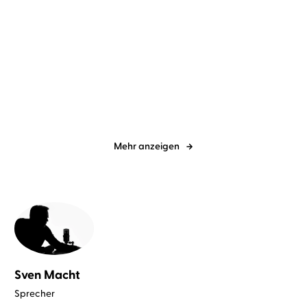
Emma Chase
Eni Winter
...
Emma Chase
Eni Winter
...
Prince of Passion –
Prince of Passion – Henry
Nicholas
Mehr anzeigen
Sven Macht
Sprecher