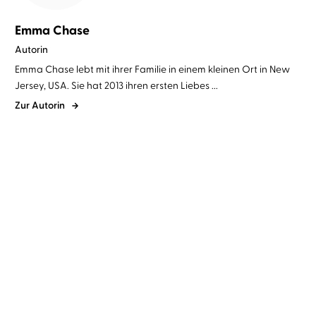
Emma Chase
Autorin
Emma Chase lebt mit ihrer Familie in einem kleinen Ort in New
Jersey, USA. Sie hat 2013 ihren ersten Liebes ...
Zur Autorin
Emma Chase
Eni Winter
...
Emma Chase
Eni Winter
...
Prince of Passion –
Prince of Passion – Henry
Nicholas