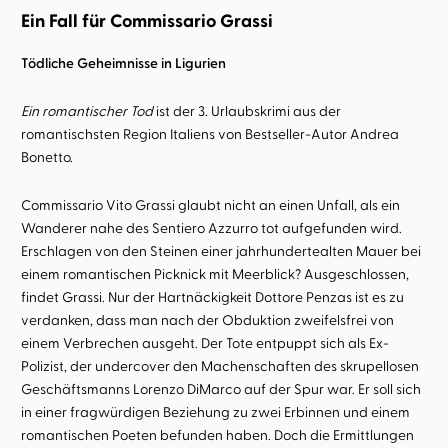
Ein Fall für Commissario Grassi
Tödliche Geheimnisse in Ligurien
Ein romantischer Tod
ist der 3. Urlaubskrimi aus der
romantischsten Region Italiens von Bestseller-Autor Andrea
Bonetto.
Commissario Vito Grassi glaubt nicht an einen Unfall, als ein
Wanderer nahe des Sentiero Azzurro tot aufgefunden wird.
Erschlagen von den Steinen einer jahrhundertealten Mauer bei
einem romantischen Picknick mit Meerblick? Ausgeschlossen,
findet Grassi. Nur der Hartnäckigkeit Dottore Penzas ist es zu
verdanken, dass man nach der Obduktion zweifelsfrei von
einem Verbrechen ausgeht. Der Tote entpuppt sich als Ex-
Polizist, der undercover den Machenschaften des skrupellosen
Geschäftsmanns Lorenzo DiMarco auf der Spur war. Er soll sich
in einer fragwürdigen Beziehung zu zwei Erbinnen und einem
romantischen Poeten befunden haben. Doch die Ermittlungen