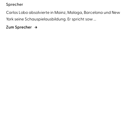
Sprecher
Carlos Lobo absolvierte in Mainz, Malaga, Barcelona und New
York seine Schauspielausbildung. Er spricht sow ...
Zum Sprecher
Isabell May
Marylu Poolman
...
Andrea Bonetto
Carlos Lobo
Wir zwei in diesem
Abschied auf Italienisch
Augenblick