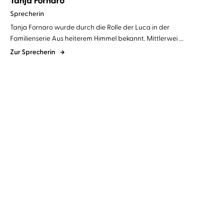
Tanja Fornaro
Sprecherin
Tanja Fornaro wurde durch die Rolle der Luca in der
Familienserie Aus heiterem Himmel bekannt. Mittlerwei ...
Zur Sprecherin
Tanja Kinkel
Tanja Fornaro
Christiane Wünsche
Lisa Hrdina
...
Manduchai. Die letzte
Aber Töchter sind wir für
Kriegerkönigi ...
immer