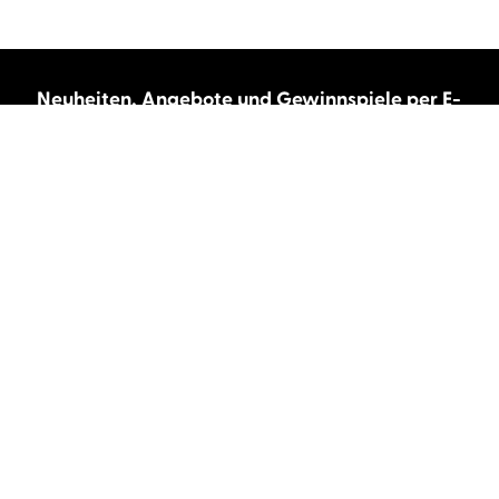
Neuheiten, Angebote und Gewinnspiele per E-
Mail bekommen?
Abonnieren Sie unseren Newsletter und wir
halten Sie immer auf dem neuesten Stand.
E-Mail-Adresse
Autor:innen und Stimmen
Autor:innen von A-Z