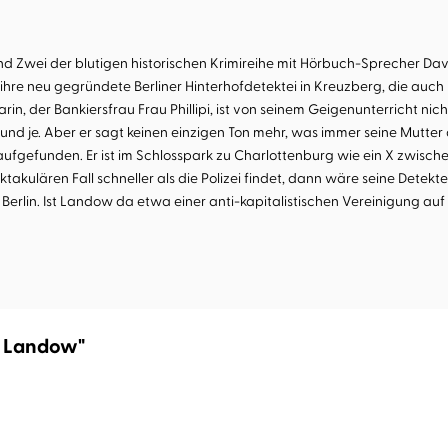
nd Zwei der blutigen historischen Krimireihe mit Hörbuch-Sprecher Da
ihre neu gegründete Berliner Hinterhofdetektei in Kreuzberg, die auch
in, der Bankiersfrau Frau Phillipi, ist von seinem Geigenunterricht ni
und je. Aber er sagt keinen einzigen Ton mehr, was immer seine Mutter 
 aufgefunden. Er ist im Schlosspark zu Charlottenburg wie ein X zwisc
kulären Fall schneller als die Polizei findet, dann wäre seine Detekte
Berlin. Ist Landow da etwa einer anti-kapitalistischen Vereinigung au
l Landow"