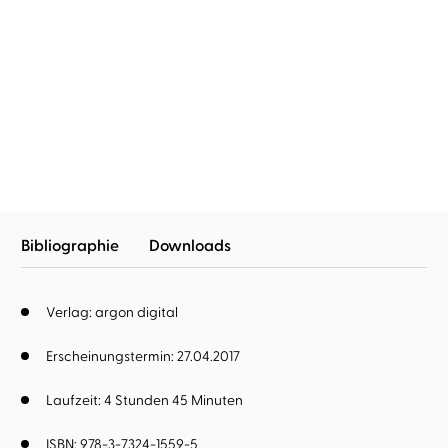
Toni Morrison
Abak Safaei-Rad
...
Toni Morrison
Abak Safaei-Rad
...
Sehr blaue Augen
Beloved
Bibliographie
Downloads
Verlag: argon digital
Erscheinungstermin: 27.04.2017
Laufzeit: 4 Stunden 45 Minuten
ISBN: 978-3-7324-1559-5