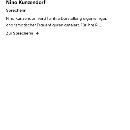
Nina Kunzendorf
Sprecherin
Nina Kunzendorf wird für ihre Darstellung eigenwilliger,
charismatischer Frauenfiguren gefeiert. Für ihre R ...
Zur Sprecherin
Gustave Flaubert
Nina
Jennifer Egan
Nina Kunzendorf
Kunzendorf
Ein schlichtes Herz
Manhattan Beach