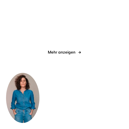
Jette Kötschau
Rebecca Veil
Dave Eggers
Torben Kessler
Dabei waren wir uns
Contrapposto
immer so nah
Mehr anzeigen