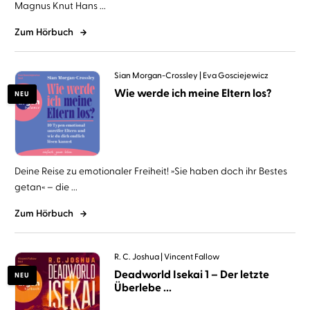
Magnus Knut Hans ...
Zum Hörbuch
Sian Morgan-Crossley
Eva Gosciejewicz
Wie werde ich meine Eltern los?
NEU
Deine Reise zu emotionaler Freiheit! »Sie haben doch ihr Bestes
getan« – die ...
Zum Hörbuch
R. C. Joshua
Vincent Fallow
Deadworld Isekai 1 – Der letzte
NEU
Überlebe ...