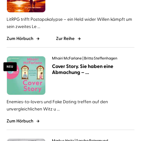
LitRPG trifft Postapokalypse – ein Held wider Willen kämpft um
sein zweites Le ...
Zum Hörbuch
Zur Reihe
Mhairi McFarlane
Britta Steffenhagen
Cover Story. Sie haben eine
NEU
Abmachung – ...
Enemies-to-lovers und Fake Dating treffen auf den
unvergleichlichen Witz u ...
Zum Hörbuch
Markus Heitz
Sascha Rotermund