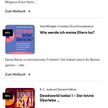
Magnus Knut Hans ...
Zum Hörbuch
Sian Morgan-Crossley
Eva Gosciejewicz
Wie werde ich meine Eltern los?
NEU
Deine Reise zu emotionaler Freiheit! »Sie haben doch ihr Bestes
getan« – die ...
Zum Hörbuch
R. C. Joshua
Vincent Fallow
Deadworld Isekai 1 – Der letzte
NEU
Überlebe ...