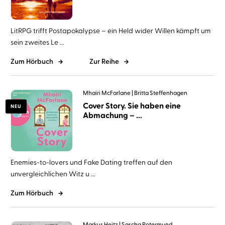
LitRPG trifft Postapokalypse – ein Held wider Willen kämpft um
sein zweites Le ...
Zum Hörbuch
Zur Reihe
Mhairi McFarlane
Britta Steffenhagen
Cover Story. Sie haben eine
NEU
Abmachung – ...
Enemies-to-lovers und Fake Dating treffen auf den
unvergleichlichen Witz u ...
Zum Hörbuch
Markus Heitz
Sascha Rotermund