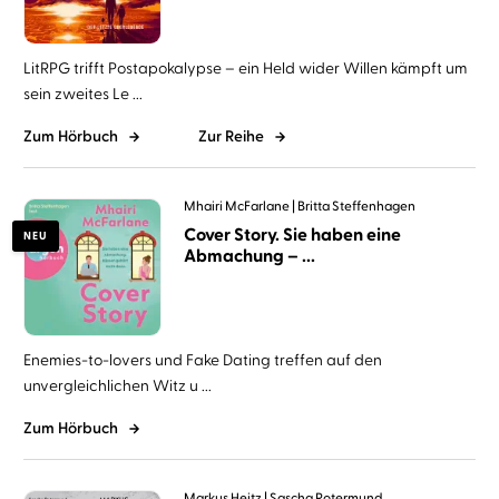
LitRPG trifft Postapokalypse – ein Held wider Willen kämpft um
sein zweites Le ...
Zum Hörbuch
Zur Reihe
Mhairi McFarlane
Britta Steffenhagen
Cover Story. Sie haben eine
NEU
Abmachung – ...
Enemies-to-lovers und Fake Dating treffen auf den
unvergleichlichen Witz u ...
Zum Hörbuch
Markus Heitz
Sascha Rotermund