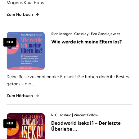
Magnus Knut Hans ...
Zum Hörbuch
Sian Morgan-Crossley
Eva Gosciejewicz
Wie werde ich meine Eltern los?
NEU
Deine Reise zu emotionaler Freiheit! »Sie haben doch ihr Bestes
getan« – die ...
Zum Hörbuch
R. C. Joshua
Vincent Fallow
Deadworld Isekai 1 – Der letzte
NEU
Überlebe ...