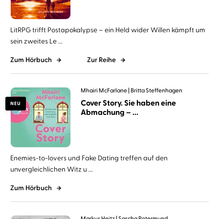
LitRPG trifft Postapokalypse – ein Held wider Willen kämpft um
sein zweites Le ...
Zum Hörbuch
Zur Reihe
Mhairi McFarlane
Britta Steffenhagen
Cover Story. Sie haben eine
NEU
Abmachung – ...
Enemies-to-lovers und Fake Dating treffen auf den
unvergleichlichen Witz u ...
Zum Hörbuch
Markus Heitz
Sascha Rotermund