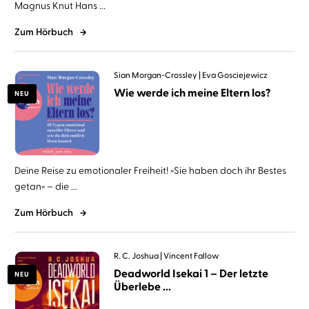
Magnus Knut Hans ...
Zum Hörbuch
Sian Morgan-Crossley
Eva Gosciejewicz
Wie werde ich meine Eltern los?
NEU
Deine Reise zu emotionaler Freiheit! »Sie haben doch ihr Bestes
getan« – die ...
Zum Hörbuch
R. C. Joshua
Vincent Fallow
Deadworld Isekai 1 – Der letzte
NEU
Überlebe ...