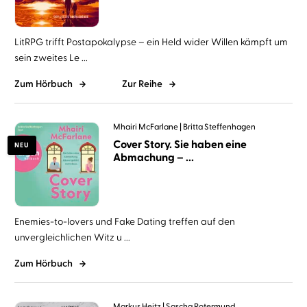
LitRPG trifft Postapokalypse – ein Held wider Willen kämpft um
sein zweites Le ...
Zum Hörbuch
Zur Reihe
Mhairi McFarlane
Britta Steffenhagen
Cover Story. Sie haben eine
NEU
Abmachung – ...
Enemies-to-lovers und Fake Dating treffen auf den
unvergleichlichen Witz u ...
Zum Hörbuch
Markus Heitz
Sascha Rotermund