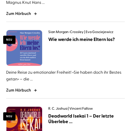
Magnus Knut Hans ...
Zum Hörbuch
Sian Morgan-Crossley
Eva Gosciejewicz
Wie werde ich meine Eltern los?
NEU
Deine Reise zu emotionaler Freiheit! »Sie haben doch ihr Bestes
getan« – die ...
Zum Hörbuch
R. C. Joshua
Vincent Fallow
Deadworld Isekai 1 – Der letzte
NEU
Überlebe ...