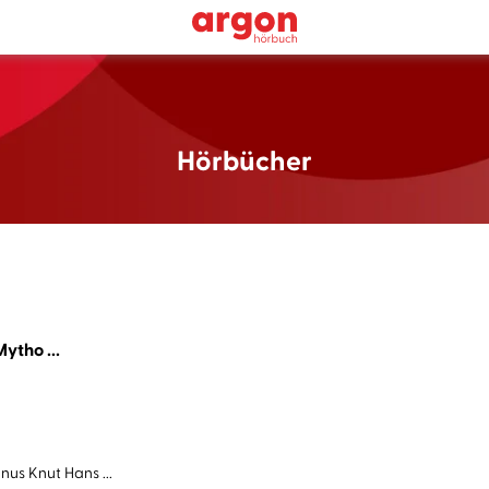
Hörbücher
ytho ...
us Knut Hans ...