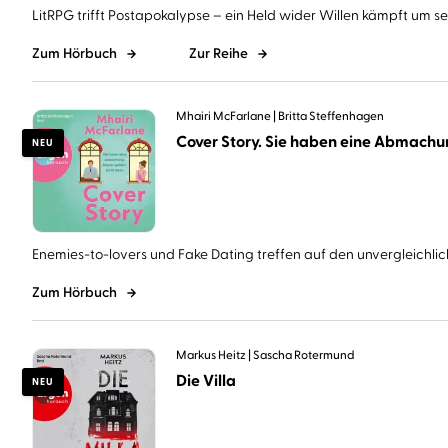
LitRPG trifft Postapokalypse – ein Held wider Willen kämpft um sein
Zum Hörbuch
Zur Reihe
Mhairi McFarlane
Britta Steffenhagen
NEU
Enemies-to-lovers und Fake Dating treffen auf den unvergleichlich
Zum Hörbuch
Markus Heitz
Sascha Rotermund
Die Villa
NEU