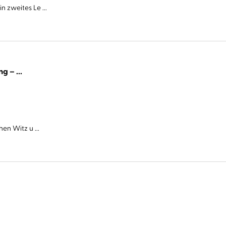
 zweites Le ...
Cover Story. Sie haben eine Abmachung – ...
en Witz u ...