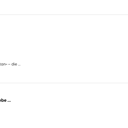
n« – die ...
be ...