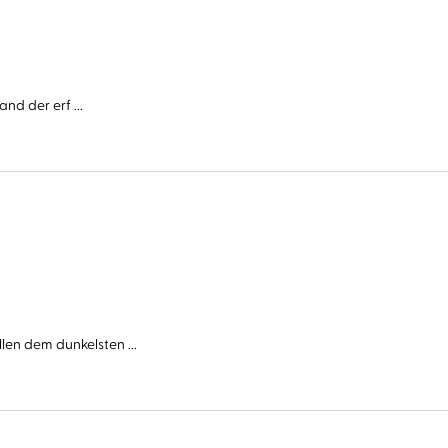
nd der erf ...
n dem dunkelsten ...