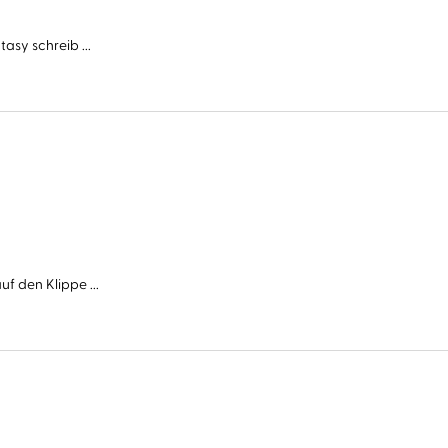
asy schreib ...
f den Klippe ...