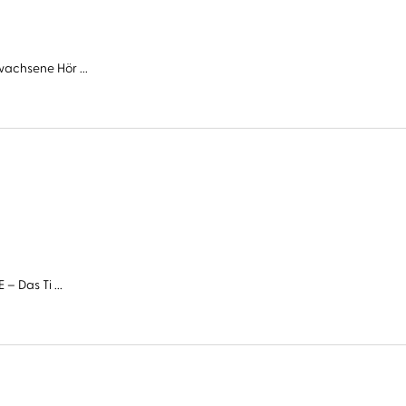
wachsene Hör ...
– Das Ti ...