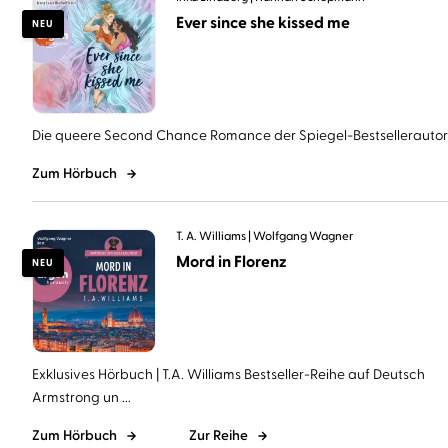
Ever since she kissed me
NEU
Die queere Second Chance Romance der Spiegel-Bestsellerautorin 
Zum Hörbuch
T. A. Williams
Wolfgang Wagner
Mord in Florenz
NEU
Exklusives Hörbuch | T.A. Williams Bestseller-Reihe auf Deutsch
Armstrong un ...
Zum Hörbuch
Zur Reihe