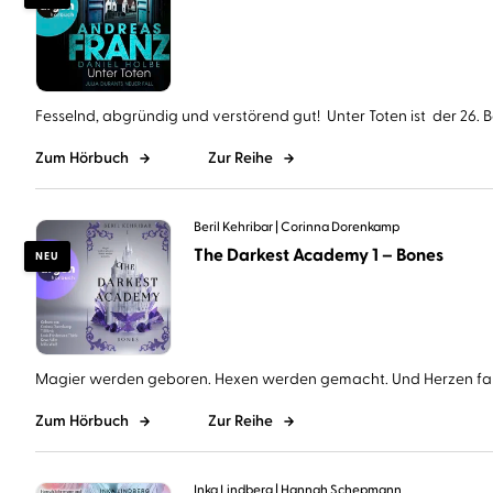
Fesselnd, abgründig und verstörend gut! Unter Toten ist der 26. Ba
Zum Hörbuch
Zur Reihe
Beril Kehribar
Corinna Dorenkamp
The Darkest Academy 1 – Bones
NEU
Magier werden geboren. Hexen werden gemacht. Und Herzen falle
Zum Hörbuch
Zur Reihe
Inka Lindberg
Hannah Schepmann