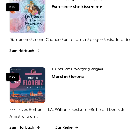
Ever since she kissed me
NEU
Die queere Second Chance Romance der Spiegel-Bestsellerautorin 
Zum Hörbuch
T. A. Williams
Wolfgang Wagner
Mord in Florenz
NEU
Exklusives Hörbuch | T.A. Williams Bestseller-Reihe auf Deutsch
Armstrong un ...
Zum Hörbuch
Zur Reihe