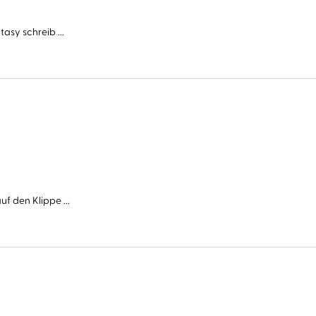
asy schreib ...
f den Klippe ...