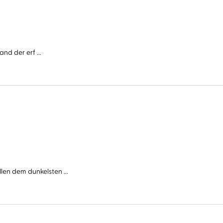
nd der erf ...
n dem dunkelsten ...