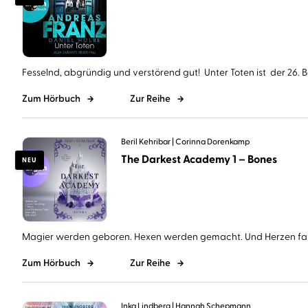
Fesselnd, abgründig und verstörend gut! Unter Toten ist der 26. Ba
Zum Hörbuch
Zur Reihe
Beril Kehribar
Corinna Dorenkamp
The Darkest Academy 1 – Bones
NEU
Magier werden geboren. Hexen werden gemacht. Und Herzen falle
Zum Hörbuch
Zur Reihe
Inka Lindberg
Hannah Schepmann