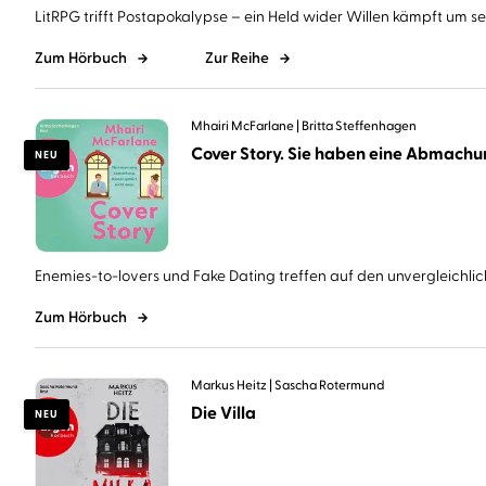
LitRPG trifft Postapokalypse – ein Held wider Willen kämpft um sein
Zum Hörbuch
Zur Reihe
Mhairi McFarlane
Britta Steffenhagen
NEU
Enemies-to-lovers und Fake Dating treffen auf den unvergleichlich
Zum Hörbuch
Markus Heitz
Sascha Rotermund
Die Villa
NEU