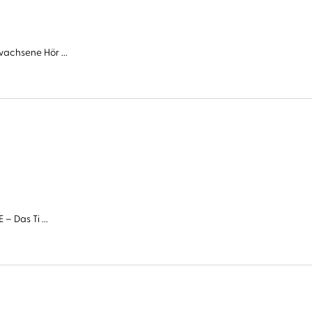
wachsene Hör ...
– Das Ti ...