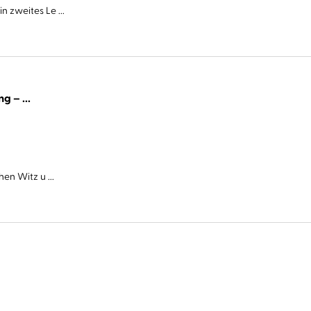
 zweites Le ...
Cover Story. Sie haben eine Abmachung – ...
en Witz u ...