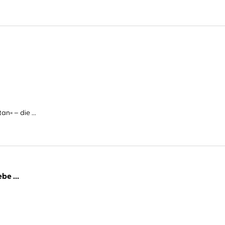
n« – die ...
be ...