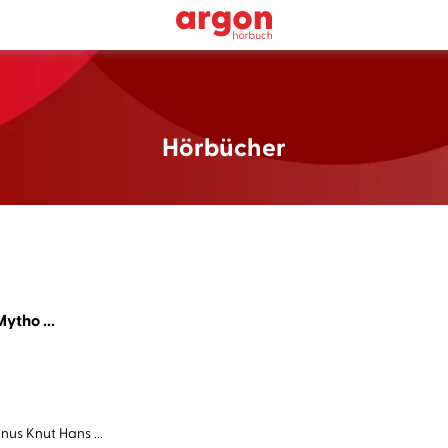
Hörbücher
ytho ...
us Knut Hans ...