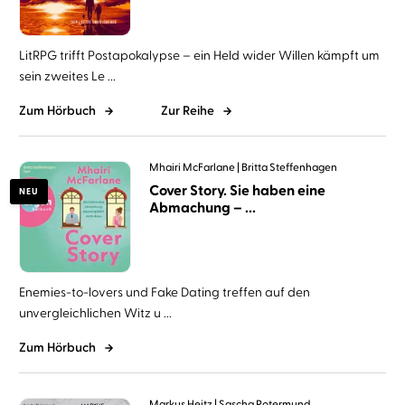
LitRPG trifft Postapokalypse – ein Held wider Willen kämpft um
sein zweites Le ...
Zum Hörbuch
Zur Reihe
Mhairi McFarlane
Britta Steffenhagen
Cover Story. Sie haben eine
NEU
Abmachung – ...
Enemies-to-lovers und Fake Dating treffen auf den
unvergleichlichen Witz u ...
Zum Hörbuch
Markus Heitz
Sascha Rotermund