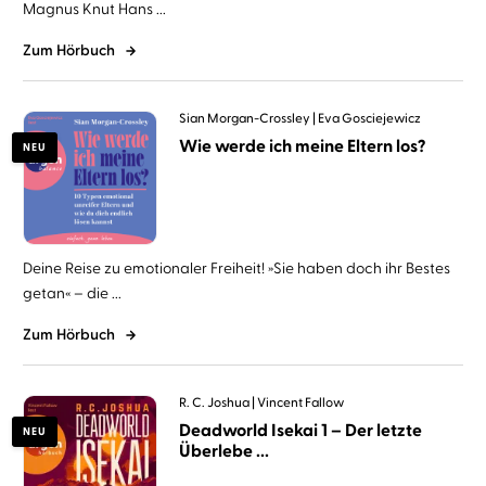
Magnus Knut Hans ...
Zum Hörbuch
Sian Morgan-Crossley
Eva Gosciejewicz
Wie werde ich meine Eltern los?
NEU
Deine Reise zu emotionaler Freiheit! »Sie haben doch ihr Bestes
getan« – die ...
Zum Hörbuch
R. C. Joshua
Vincent Fallow
Deadworld Isekai 1 – Der letzte
NEU
Überlebe ...