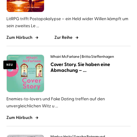
LitRPG trifft Postapokalypse – ein Held wider Willen kämpft um
sein zweites Le ...
Zum Hörbuch
Zur Reihe
Mhairi McFarlane
Britta Steffenhagen
Cover Story. Sie haben eine
NEU
Abmachung – ...
Enemies-to-lovers und Fake Dating treffen auf den
unvergleichlichen Witz u ...
Zum Hörbuch
Markus Heitz
Sascha Rotermund