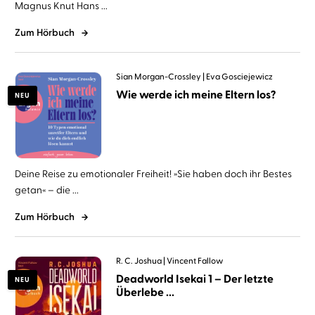
Magnus Knut Hans ...
Zum Hörbuch
Sian Morgan-Crossley
Eva Gosciejewicz
Wie werde ich meine Eltern los?
NEU
Deine Reise zu emotionaler Freiheit! »Sie haben doch ihr Bestes
getan« – die ...
Zum Hörbuch
R. C. Joshua
Vincent Fallow
Deadworld Isekai 1 – Der letzte
NEU
Überlebe ...