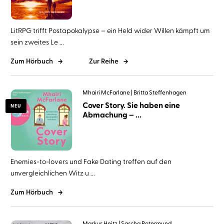
LitRPG trifft Postapokalypse – ein Held wider Willen kämpft um
sein zweites Le ...
Zum Hörbuch
Zur Reihe
Mhairi McFarlane
Britta Steffenhagen
Cover Story. Sie haben eine
NEU
Abmachung – ...
Enemies-to-lovers und Fake Dating treffen auf den
unvergleichlichen Witz u ...
Zum Hörbuch
Markus Heitz
Sascha Rotermund