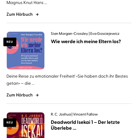
Magnus Knut Hans ...
Zum Hörbuch
Sian Morgan-Crossley
Eva Gosciejewicz
Wie werde ich meine Eltern los?
NEU
Deine Reise zu emotionaler Freiheit! »Sie haben doch ihr Bestes
getan« – die ...
Zum Hörbuch
R. C. Joshua
Vincent Fallow
Deadworld Isekai 1 – Der letzte
NEU
Überlebe ...