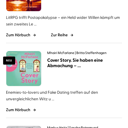
LitRPG trifft Postapokalypse – ein Held wider Willen kämpft um
sein zweites Le ...
Zum Hörbuch
Zur Reihe
Mhairi McFarlane
Britta Steffenhagen
Cover Story. Sie haben eine
NEU
Abmachung – ...
Enemies-to-lovers und Fake Dating treffen auf den
unvergleichlichen Witz u ...
Zum Hörbuch
Markus Heitz
Sascha Rotermund