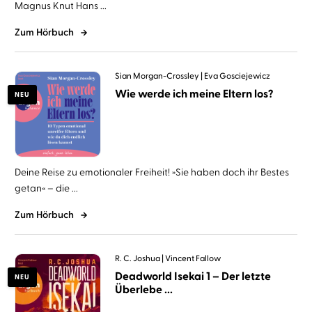
Magnus Knut Hans ...
Zum Hörbuch
Sian Morgan-Crossley
Eva Gosciejewicz
Wie werde ich meine Eltern los?
NEU
Deine Reise zu emotionaler Freiheit! »Sie haben doch ihr Bestes
getan« – die ...
Zum Hörbuch
R. C. Joshua
Vincent Fallow
Deadworld Isekai 1 – Der letzte
NEU
Überlebe ...