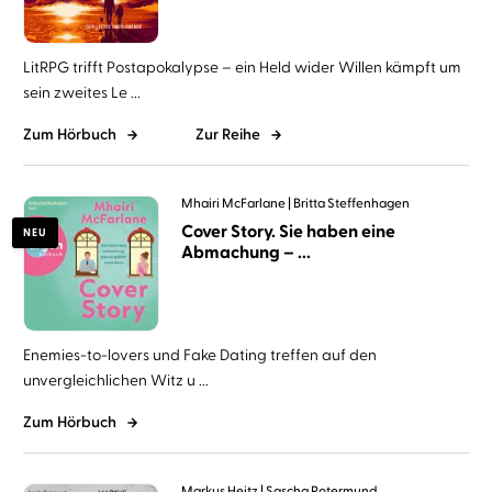
LitRPG trifft Postapokalypse – ein Held wider Willen kämpft um
sein zweites Le ...
Zum Hörbuch
Zur Reihe
Mhairi McFarlane
Britta Steffenhagen
Cover Story. Sie haben eine
NEU
Abmachung – ...
Enemies-to-lovers und Fake Dating treffen auf den
unvergleichlichen Witz u ...
Zum Hörbuch
Markus Heitz
Sascha Rotermund