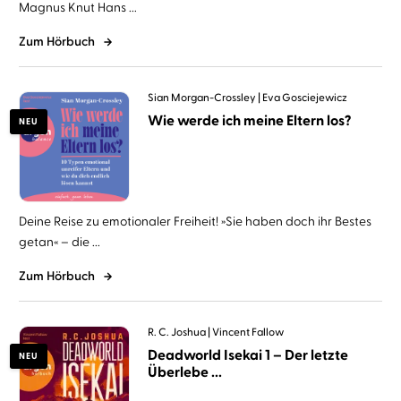
Magnus Knut Hans ...
Zum Hörbuch
Sian Morgan-Crossley
Eva Gosciejewicz
Wie werde ich meine Eltern los?
NEU
Deine Reise zu emotionaler Freiheit! »Sie haben doch ihr Bestes
getan« – die ...
Zum Hörbuch
R. C. Joshua
Vincent Fallow
Deadworld Isekai 1 – Der letzte
NEU
Überlebe ...