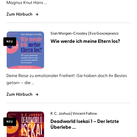
Magnus Knut Hans ...
Zum Hörbuch
Sian Morgan-Crossley
Eva Gosciejewicz
Wie werde ich meine Eltern los?
NEU
Deine Reise zu emotionaler Freiheit! »Sie haben doch ihr Bestes
getan« – die ...
Zum Hörbuch
R. C. Joshua
Vincent Fallow
Deadworld Isekai 1 – Der letzte
NEU
Überlebe ...