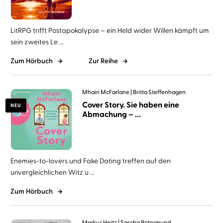
LitRPG trifft Postapokalypse – ein Held wider Willen kämpft um
sein zweites Le ...
Zum Hörbuch
Zur Reihe
Mhairi McFarlane
Britta Steffenhagen
Cover Story. Sie haben eine
NEU
Abmachung – ...
Enemies-to-lovers und Fake Dating treffen auf den
unvergleichlichen Witz u ...
Zum Hörbuch
Markus Heitz
Sascha Rotermund