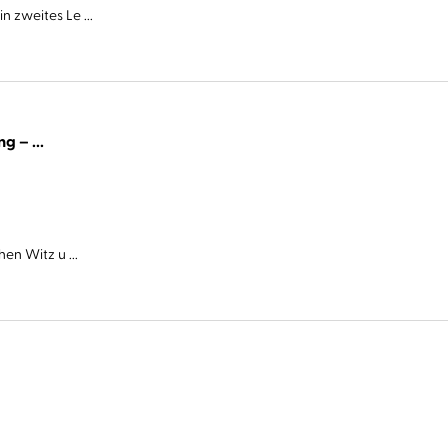
 zweites Le ...
Cover Story. Sie haben eine Abmachung – ...
en Witz u ...