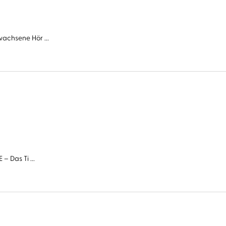
wachsene Hör ...
– Das Ti ...