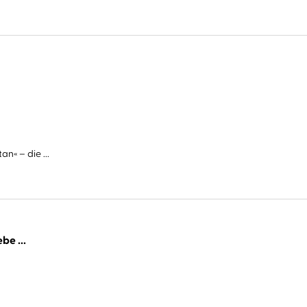
n« – die ...
be ...