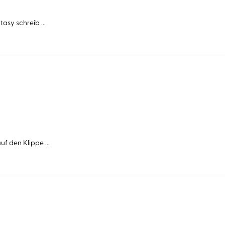
asy schreib ...
f den Klippe ...