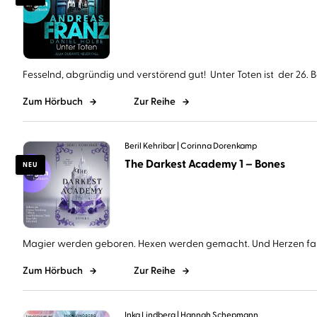
Fesselnd, abgründig und verstörend gut! Unter Toten ist der 26. Ba
Zum Hörbuch
Zur Reihe
Beril Kehribar
Corinna Dorenkamp
The Darkest Academy 1 – Bones
NEU
Magier werden geboren. Hexen werden gemacht. Und Herzen falle
Zum Hörbuch
Zur Reihe
Inka Lindberg
Hannah Schepmann