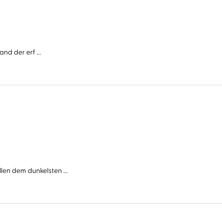
nd der erf ...
n dem dunkelsten ...