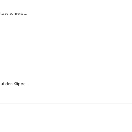
asy schreib ...
f den Klippe ...