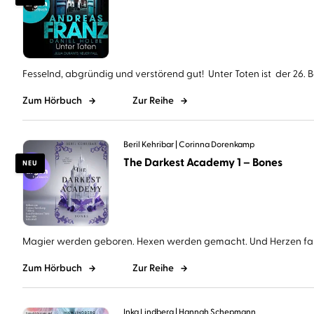
Fesselnd, abgründig und verstörend gut! Unter Toten ist der 26. Ba
Zum Hörbuch
Zur Reihe
Beril Kehribar
Corinna Dorenkamp
The Darkest Academy 1 – Bones
NEU
Magier werden geboren. Hexen werden gemacht. Und Herzen falle
Zum Hörbuch
Zur Reihe
Inka Lindberg
Hannah Schepmann