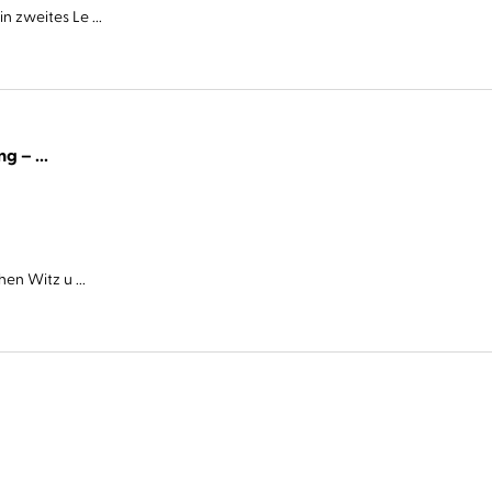
 zweites Le ...
Cover Story. Sie haben eine Abmachung – ...
en Witz u ...