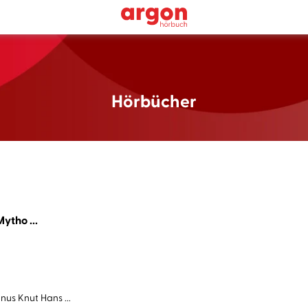
Hörbücher
ytho ...
us Knut Hans ...