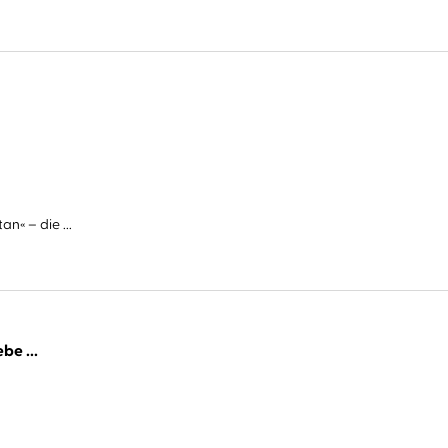
n« – die ...
be ...