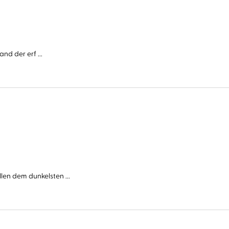
nd der erf ...
n dem dunkelsten ...