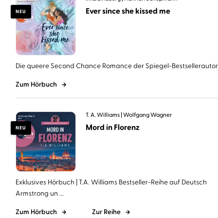
Ever since she kissed me
NEU
Die queere Second Chance Romance der Spiegel-Bestsellerautorin 
Zum Hörbuch
T. A. Williams
Wolfgang Wagner
Mord in Florenz
NEU
Exklusives Hörbuch | T.A. Williams Bestseller-Reihe auf Deutsch
Armstrong un ...
Zum Hörbuch
Zur Reihe