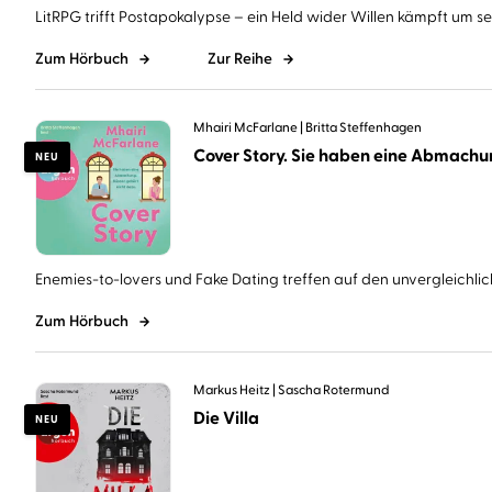
LitRPG trifft Postapokalypse – ein Held wider Willen kämpft um sein
Zum Hörbuch
Zur Reihe
Mhairi McFarlane
Britta Steffenhagen
NEU
Enemies-to-lovers und Fake Dating treffen auf den unvergleichlich
Zum Hörbuch
Markus Heitz
Sascha Rotermund
Die Villa
NEU