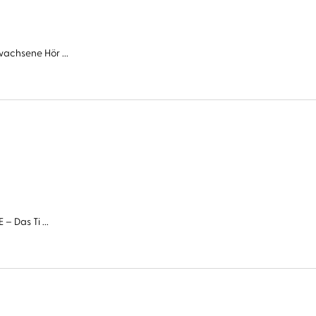
wachsene Hör ...
– Das Ti ...