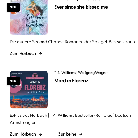
Ever since she kissed me
NEU
Die queere Second Chance Romance der Spiegel-Bestsellerautorin 
Zum Hörbuch
T. A. Williams
Wolfgang Wagner
Mord in Florenz
NEU
Exklusives Hörbuch | T.A. Williams Bestseller-Reihe auf Deutsch
Armstrong un ...
Zum Hörbuch
Zur Reihe