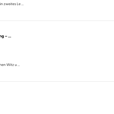
 zweites Le ...
Cover Story. Sie haben eine Abmachung – ...
en Witz u ...