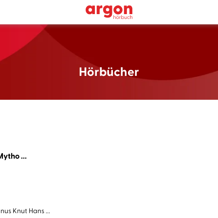
Hörbücher
ytho ...
us Knut Hans ...