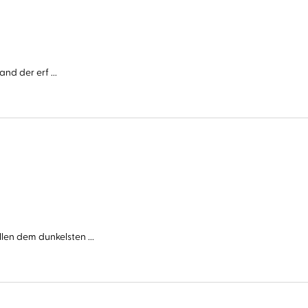
nd der erf ...
n dem dunkelsten ...