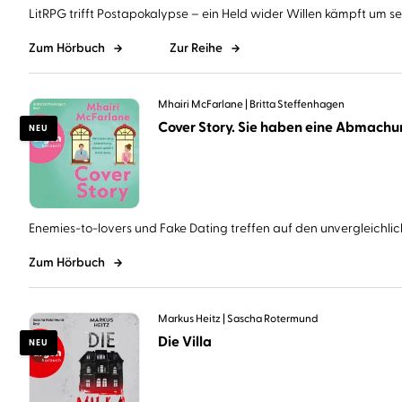
LitRPG trifft Postapokalypse – ein Held wider Willen kämpft um sein
Zum Hörbuch
Zur Reihe
Mhairi McFarlane
Britta Steffenhagen
NEU
Enemies-to-lovers und Fake Dating treffen auf den unvergleichlich
Zum Hörbuch
Markus Heitz
Sascha Rotermund
Die Villa
NEU