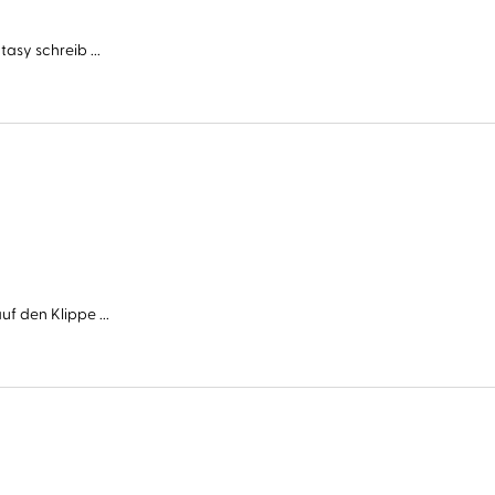
asy schreib ...
f den Klippe ...