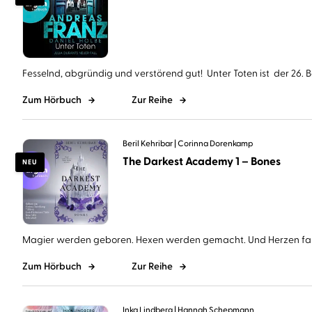
Fesselnd, abgründig und verstörend gut! Unter Toten ist der 26. Ba
Zum Hörbuch
Zur Reihe
Beril Kehribar
Corinna Dorenkamp
The Darkest Academy 1 – Bones
NEU
Magier werden geboren. Hexen werden gemacht. Und Herzen falle
Zum Hörbuch
Zur Reihe
Inka Lindberg
Hannah Schepmann