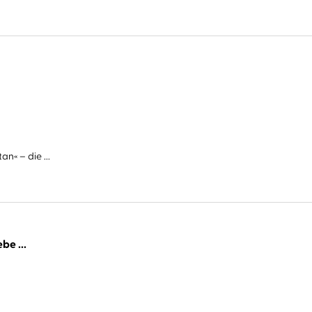
n« – die ...
be ...