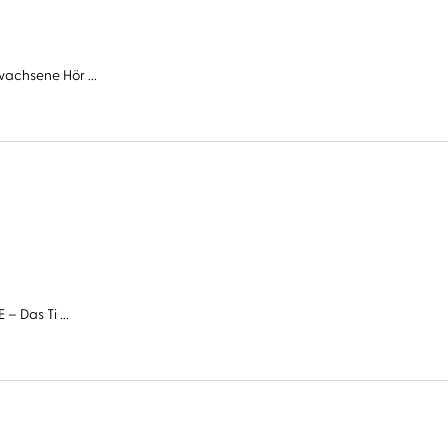
wachsene Hör ...
– Das Ti ...