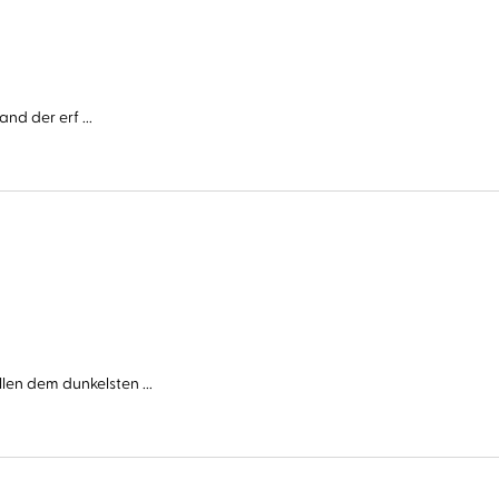
nd der erf ...
n dem dunkelsten ...