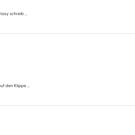
asy schreib ...
f den Klippe ...