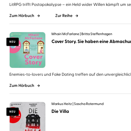
LitRPG trifft Postapokalypse – ein Held wider Willen kämpft um sein
Zum Hörbuch
Zur Reihe
Mhairi McFarlane
Britta Steffenhagen
NEU
Enemies-to-lovers und Fake Dating treffen auf den unvergleichlich
Zum Hörbuch
Markus Heitz
Sascha Rotermund
Die Villa
NEU