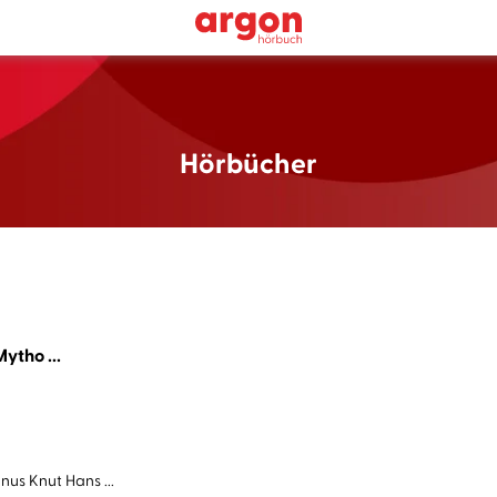
Hörbücher
ytho ...
us Knut Hans ...