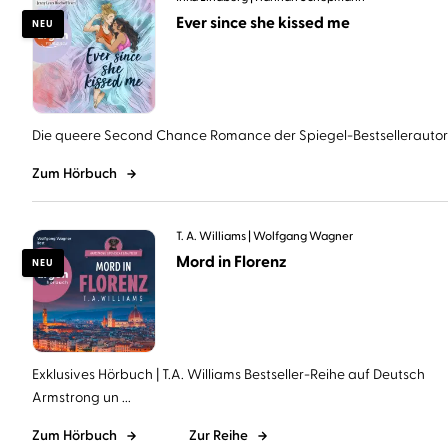
Ever since she kissed me
NEU
Die queere Second Chance Romance der Spiegel-Bestsellerautorin 
Zum Hörbuch
T. A. Williams
Wolfgang Wagner
Mord in Florenz
NEU
Exklusives Hörbuch | T.A. Williams Bestseller-Reihe auf Deutsch
Armstrong un ...
Zum Hörbuch
Zur Reihe