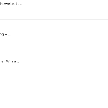
 zweites Le ...
Cover Story. Sie haben eine Abmachung – ...
en Witz u ...