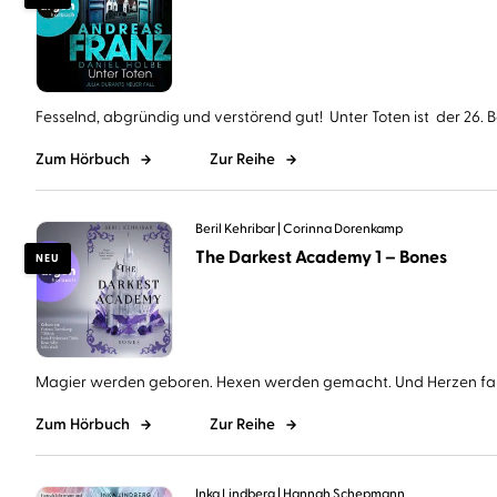
Fesselnd, abgründig und verstörend gut! Unter Toten ist der 26. Ba
Zum Hörbuch
Zur Reihe
Beril Kehribar
Corinna Dorenkamp
The Darkest Academy 1 – Bones
NEU
Magier werden geboren. Hexen werden gemacht. Und Herzen falle
Zum Hörbuch
Zur Reihe
Inka Lindberg
Hannah Schepmann