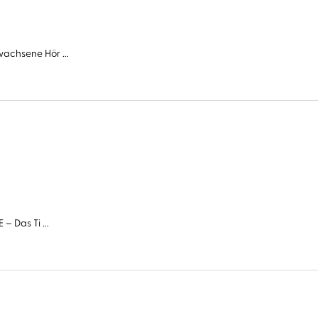
wachsene Hör ...
– Das Ti ...