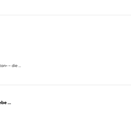
n« – die ...
be ...