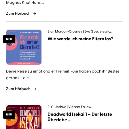
Magnus Knut Hans ...
Zum Hörbuch
Sian Morgan-Crossley
Eva Gosciejewicz
Wie werde ich meine Eltern los?
NEU
Deine Reise zu emotionaler Freiheit! »Sie haben doch ihr Bestes
getan« – die ...
Zum Hörbuch
R. C. Joshua
Vincent Fallow
Deadworld Isekai 1 – Der letzte
NEU
Überlebe ...