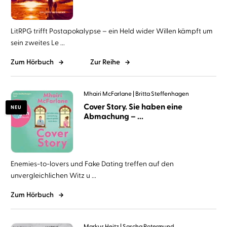
LitRPG trifft Postapokalypse – ein Held wider Willen kämpft um
sein zweites Le ...
Zum Hörbuch
Zur Reihe
Mhairi McFarlane
Britta Steffenhagen
Cover Story. Sie haben eine
NEU
Abmachung – ...
Enemies-to-lovers und Fake Dating treffen auf den
unvergleichlichen Witz u ...
Zum Hörbuch
Markus Heitz
Sascha Rotermund