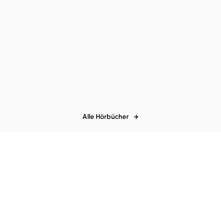
Hier lebst du - Album
Alle Hörbücher