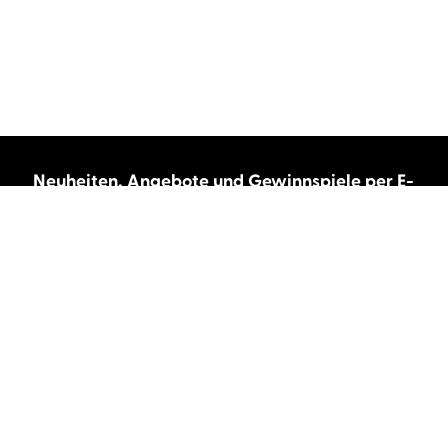
Neuheiten, Angebote und Gewinnspiele per E-
Mail bekommen?
Abonnieren Sie unseren Newsletter und wir
halten Sie immer auf dem neuesten Stand.
E-Mail-Adresse