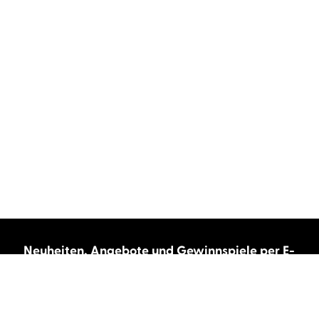
Neuheiten, Angebote und Gewinnspiele per E-
Mail bekommen?
Abonnieren Sie unseren Newsletter und wir
halten Sie immer auf dem neuesten Stand.