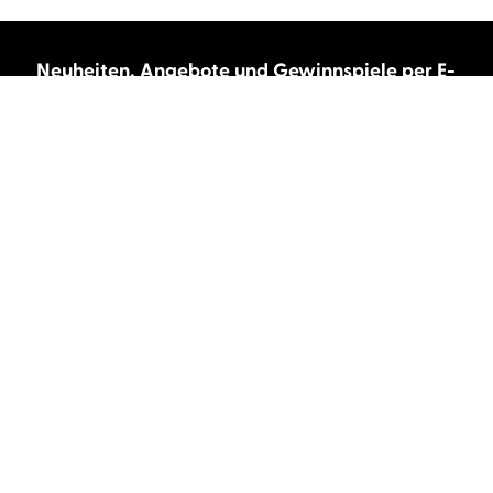
Neuheiten, Angebote und Gewinnspiele per E-
Mail bekommen?
Abonnieren Sie unseren Newsletter und wir
halten Sie immer auf dem neuesten Stand.
E-Mail-Adresse
Autor:innen und Stimmen
Autor:innen von A-Z