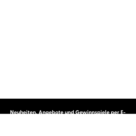
Neuheiten, Angebote und Gewinnspiele per E-
Mail bekommen?
Abonnieren Sie unseren Newsletter und wir
halten Sie immer auf dem neuesten Stand.