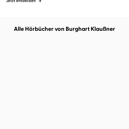
Jetzt entdecken
Alle Hörbücher von Burghart Klaußner
Burghart Klaußner
Vea Kaiser
Burghart Klaußner
Vor dem Anfang
Makarionissi oder Die
Insel der Sel ...