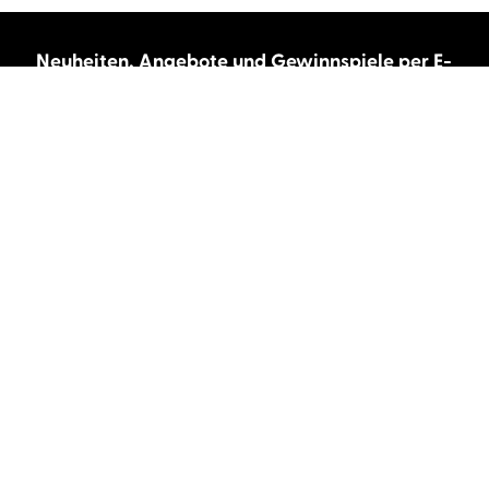
Neuheiten, Angebote und Gewinnspiele per E-
Mail bekommen?
Abonnieren Sie unseren Newsletter und wir
halten Sie immer auf dem neuesten Stand.
E-Mail-Adresse
Autor:innen und Stimmen
Autor:innen von A-Z