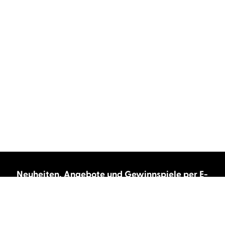
Neuheiten, Angebote und Gewinnspiele per E-
Mail bekommen?
Abonnieren Sie unseren Newsletter und wir
halten Sie immer auf dem neuesten Stand.