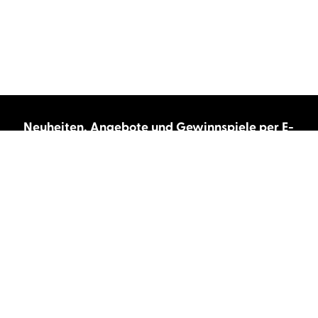
Neuheiten, Angebote und Gewinnspiele per E-
Mail bekommen?
Abonnieren Sie unseren Newsletter und wir
halten Sie immer auf dem neuesten Stand.
E-Mail-Adresse