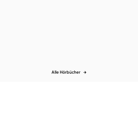
Tonio Schachinger
Johannes
Nussbaum
Echtzeitalter
Alle Hörbücher