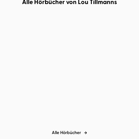
Alle Hörbücher von Lou Tillmanns
Bernd Gieseking
Jakob Roden
...
Angela Gerrits
Andrea Dewell
...
Ab nach Paris
Die Nanny-App
Alle Hörbücher