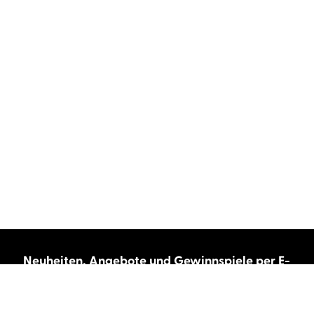
Neuheiten, Angebote und Gewinnspiele per E-
Mail bekommen?
Abonnieren Sie unseren Newsletter und wir