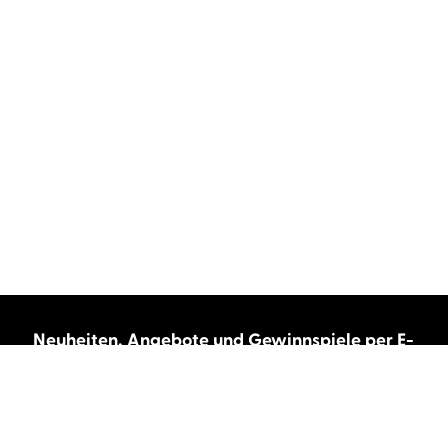
Neuheiten, Angebote und Gewinnspiele per E-
Mail bekommen?
Abonnieren Sie unseren Newsletter und wir
halten Sie immer auf dem neuesten Stand.