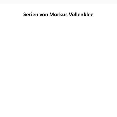
Serien von Markus Völlenklee
BESTSELLER
Commissario Grauner
Arno Bussi ermittelt
ermittelt