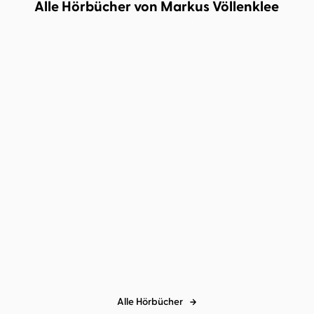
Alle Hörbücher von Markus Völlenklee
Joe Fischler
Markus Völlenklee
Lenz Koppelstätter
Markus
Völlenklee
Totentanz im
Der Tote am Gletscher
Pulverschnee
Alle Hörbücher