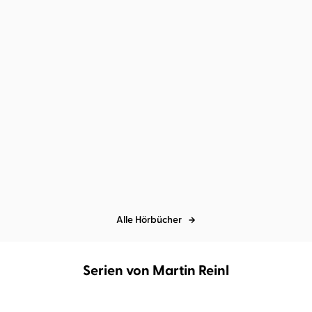
Mathias Fischedick
Martin Reinl
Alexander Steffensmeier
Bernd
Kohlhepp
...
Wer es leicht nimmt, hat
Lieselottes Abenteuer
es leichte ...
Alle Hörbücher
Serien von Martin Reinl