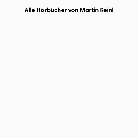
Alle Hörbücher von Martin Reinl
Alexander Steffensmeier
Martin
Alexander Steffensmeier
Bernd
Reinl
...
Kohlhepp
...
Warten auf Weihnachten
Der Lieselotte
mit Lieselot ...
Geschichtenschatz