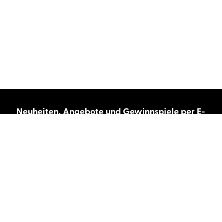
Neuheiten, Angebote und Gewinnspiele per E-
Mail bekommen?
Abonnieren Sie unseren Newsletter und wir
halten Sie immer auf dem neuesten Stand.
E-Mail-Adresse