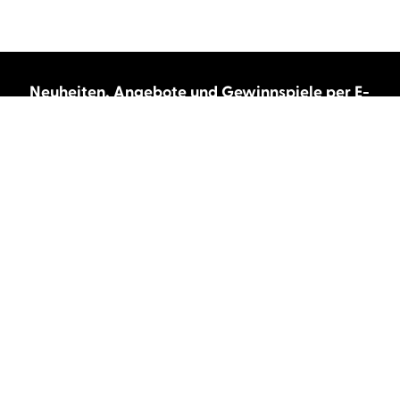
Neuheiten, Angebote und Gewinnspiele per E-
Mail bekommen?
Abonnieren Sie unseren Newsletter und wir
halten Sie immer auf dem neuesten Stand.
E-Mail-Adresse
Autor:innen und Stimmen