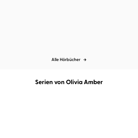
Nikki St. Crowe
Tina Lehmann
...
Sadie Kincaid
Olivia Amber
...
West of Wicked. Folge
Forged in Blood
deinem Verlan ...
Alle Hörbücher
Serien von Olivia Amber