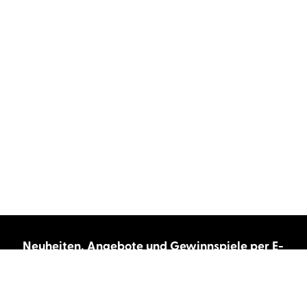
Neuheiten, Angebote und Gewinnspiele per E-
Mail bekommen?
Abonnieren Sie unseren Newsletter und wir
halten Sie immer auf dem neuesten Stand.