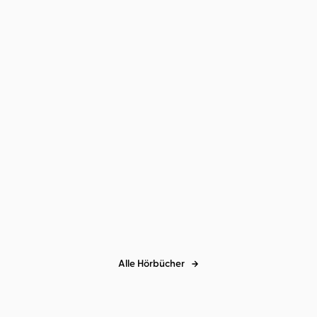
BESTSELLER
Prof. Dr. Mandy Mangler
Esther
Prof. Dr. Mandy Mangler
Eva
Kogelboom
...
Becker
Don’t miss the Clitoris
Das große Gynbuch
Alle Hörbücher