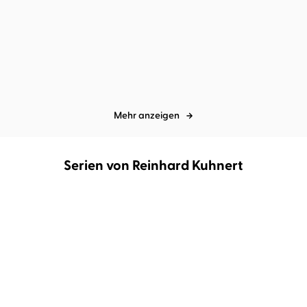
Jane Campbell
Reinhard Kuhnert
Dietmar Bittrich
Oliver Kube
...
...
Bei aller Liebe
Lallende Tanten überall
Mehr anzeigen
Serien von Reinhard Kuhnert