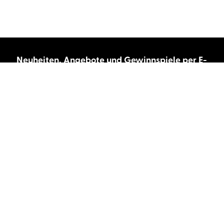
Neuheiten, Angebote und Gewinnspiele per E-
Mail bekommen?
Abonnieren Sie unseren Newsletter und wir
halten Sie immer auf dem neuesten Stand.
E-Mail-Adresse
Autor:innen und Stimmen