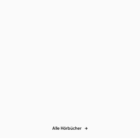
Kiran Millwood Hargrave
Birte
Alex Gino
Julian Greis
Schnöink
Julia und der Hai
Melissa
Alle Hörbücher