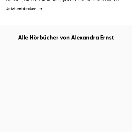
Jetzt entdecken
Alle Hörbücher von Alexandra Ernst
Jen Williams
Nora Schulte
Jen Williams
Nora Schulte
The Dreamless
The Sleepless