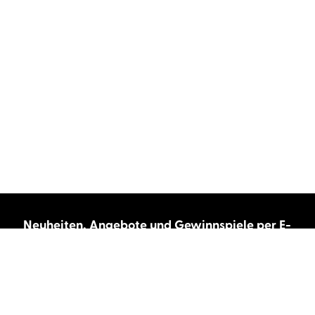
Neuheiten, Angebote und Gewinnspiele per E-
Mail bekommen?
Abonnieren Sie unseren Newsletter und wir
halten Sie immer auf dem neuesten Stand.