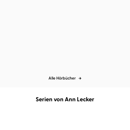
Dana Schwartz
Christiane Marx
...
Immortality - Eine
Liebesgeschichte
Alle Hörbücher
Serien von Ann Lecker