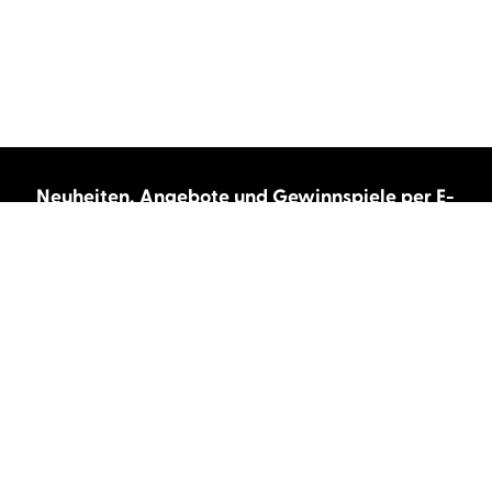
Neuheiten, Angebote und Gewinnspiele per E-
Mail bekommen?
Abonnieren Sie unseren Newsletter und wir
halten Sie immer auf dem neuesten Stand.
E-Mail-Adresse