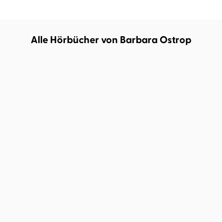
Alle Hörbücher von Barbara Ostrop
Amy Coombe
Yeşim Meisheit
Raven Kennedy
Ivy Asher
...
Cursed for Good – Eine
Rabid
Prinzessin. ...