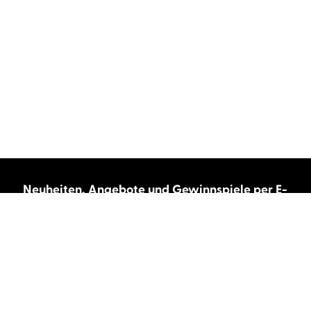
Neuheiten, Angebote und Gewinnspiele per E-
Mail bekommen?
Abonnieren Sie unseren Newsletter und wir
halten Sie immer auf dem neuesten Stand.
E-Mail-Adresse