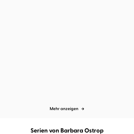
Ian Moore
Johannes Steck
Juneau Black
Astrid Kohrs
Mord im Chateau
Mord in Shady Hollow
Mehr anzeigen
Serien von Barbara Ostrop