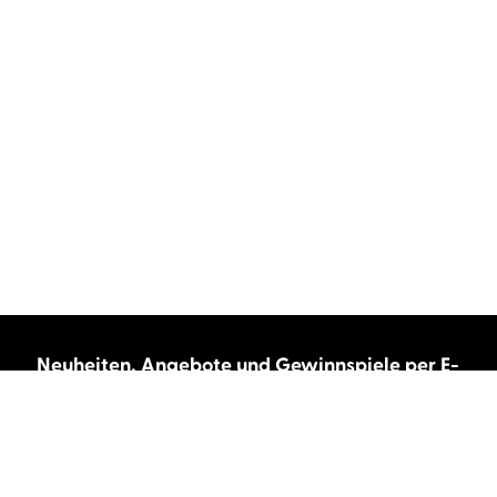
Neuheiten, Angebote und Gewinnspiele per E-
Mail bekommen?
Abonnieren Sie unseren Newsletter und wir
halten Sie immer auf dem neuesten Stand.