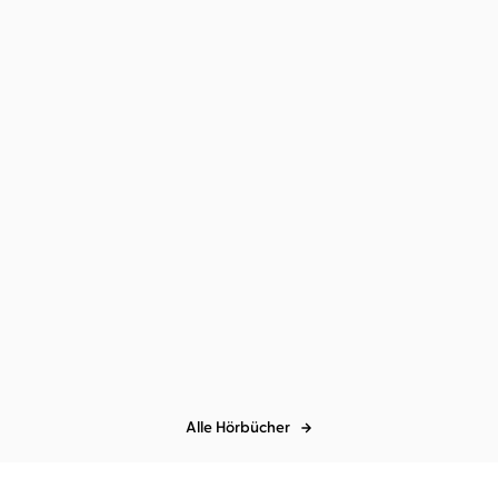
Caroline Darian
Heike Warmuth
Caroline Darian
Heike Warmuth
Ich kämpfe für die
Und ich werde dich nie
Wahrheit
wieder Papa ...
Alle Hörbücher