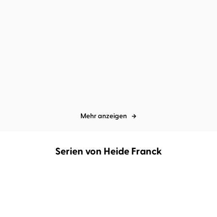
Lev Grossman
Tim Gössler
Olivie Blake
Viola Müller
The Bright Sword
Für immer dein Feind
Mehr anzeigen
Serien von Heide Franck