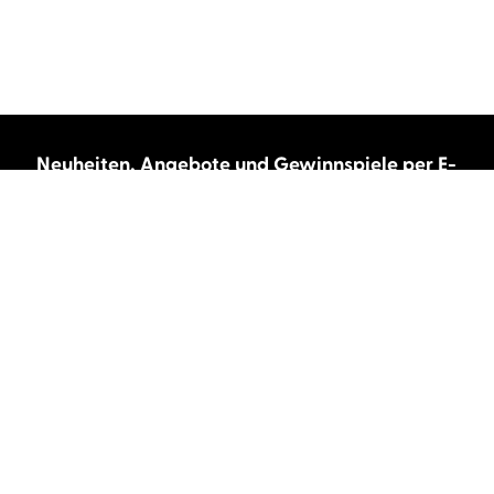
Neuheiten, Angebote und Gewinnspiele per E-
Mail bekommen?
Abonnieren Sie unseren Newsletter und wir
halten Sie immer auf dem neuesten Stand.
E-Mail-Adresse
Autor:innen und Stimmen