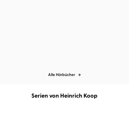
Kelsie Rae
Lea Roser
...
Don't let me fall
Alle Hörbücher
Serien von Heinrich Koop