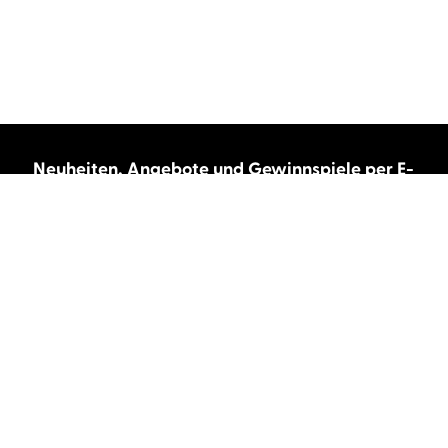
Neuheiten, Angebote und Gewinnspiele per E-
Mail bekommen?
Abonnieren Sie unseren Newsletter und wir
halten Sie immer auf dem neuesten Stand.
E-Mail-Adresse