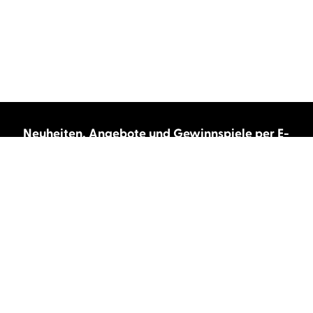
Neuheiten, Angebote und Gewinnspiele per E-
Mail bekommen?
Abonnieren Sie unseren Newsletter und wir
halten Sie immer auf dem neuesten Stand.
E-Mail-Adresse