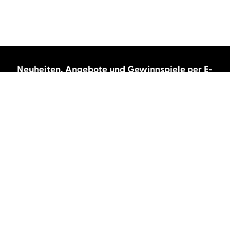
Neuheiten, Angebote und Gewinnspiele per E-
Mail bekommen?
Abonnieren Sie unseren Newsletter und wir
halten Sie immer auf dem neuesten Stand.
E-Mail-Adresse
Autor:innen und Stimmen