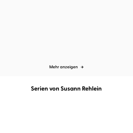
Ally Condie
Julia Nachtmann
Kristen Perrin
Anne Düe
Pretty Perfect
Das Mörderarchiv: Der
Tod, der am D ...
Mehr anzeigen
Serien von Susann Rehlein