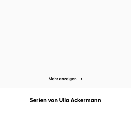
Christoffer Carlsson
Julian
Bo Svernström
Wolfgang Wagner
Mehne
Was ans Licht kommt
Spiele
Mehr anzeigen
Serien von Ulla Ackermann