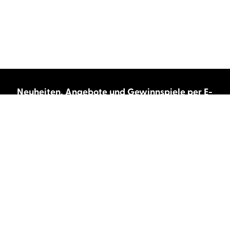
Neuheiten, Angebote und Gewinnspiele per E-
Mail bekommen?
Abonnieren Sie unseren Newsletter und wir
halten Sie immer auf dem neuesten Stand.
E-Mail-Adresse