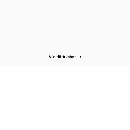
Megumi Iwasa
Marian Funk
...
Viele Grüße, Deine
Giraffe
Alle Hörbücher