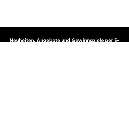
Neuheiten, Angebote und Gewinnspiele per E-
Mail bekommen?
Abonnieren Sie unseren Newsletter und wir
halten Sie immer auf dem neuesten Stand.
E-Mail-Adresse
Autor:innen und Stimmen