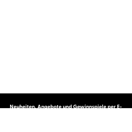
Neuheiten, Angebote und Gewinnspiele per E-
Mail bekommen?
Abonnieren Sie unseren Newsletter und wir
halten Sie immer auf dem neuesten Stand.