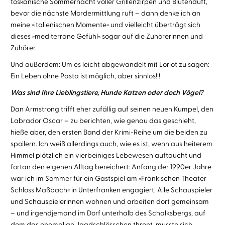
toskanische Sommernacht voller Grillenzirpen und Blütenduft,
bevor die nächste Mordermittlung ruft – dann denke ich an
meine »italienischen Momente« und vielleicht überträgt sich
dieses »mediterrane Gefühl« sogar auf die Zuhörerinnen und
Zuhörer.
Und außerdem: Um es leicht abgewandelt mit Loriot zu sagen:
Ein Leben ohne Pasta ist möglich, aber sinnlos!!!
Was sind Ihre Lieblingstiere, Hunde Katzen oder doch Vögel?
Dan Armstrong trifft eher zufällig auf seinen neuen Kumpel, den
Labrador Oscar – zu berichten, wie genau das geschieht,
hieße aber, den ersten Band der Krimi-Reihe um die beiden zu
spoilern. Ich weiß allerdings auch, wie es ist, wenn aus heiterem
Himmel plötzlich ein vierbeiniges Lebewesen auftaucht und
fortan den eigenen Alltag bereichert: Anfang der 1990er Jahre
war ich im Sommer für ein Gastspiel am »Fränkischen Theater
Schloss Maßbach« in Unterfranken engagiert. Alle Schauspieler
und Schauspielerinnen wohnen und arbeiten dort gemeinsam
– und irgendjemand im Dorf unterhalb des Schalksbergs, auf
dem das ehemalige Jagdschlösschen thront, musste sich