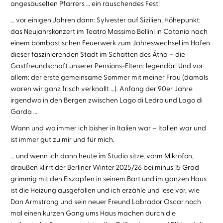
angesäuselten Pfarrers … ein rauschendes Fest!
… vor einigen Jahren dann: Sylvester auf Sizilien, Höhepunkt:
das Neujahrskonzert im Teatro Massimo Bellini in Catania nach
einem bombastischen Feuerwerk zum Jahreswechsel im Hafen
dieser faszinierenden Stadt im Schatten des Ätna – die
Gastfreundschaft unserer Pensions-Eltern: legendär! Und vor
allem: der erste gemeinsame Sommer mit meiner Frau (damals
waren wir ganz frisch verknallt …). Anfang der 90er Jahre
irgendwo in den Bergen zwischen Lago di Ledro und Lago di
Garda …
Wann und wo immer ich bisher in Italien war – Italien war und
ist immer gut zu mir und für mich.
… und wenn ich dann heute im Studio sitze, vorm Mikrofon,
draußen klirrt der Berliner Winter 2025/26 bei minus 15 Grad
grimmig mit den Eiszapfen in seinem Bart und im ganzen Haus
ist die Heizung ausgefallen und ich erzähle und lese vor, wie
Dan Armstrong und sein neuer Freund Labrador Oscar noch
mal einen kurzen Gang ums Haus machen durch die