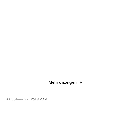
T. A. Williams
Wolfgang Wagner
T. A. Williams
Wolfgang Wagner
Mord in Florenz
Mord in Siena
Mehr anzeigen
Aktualisiert am 25.06.2026