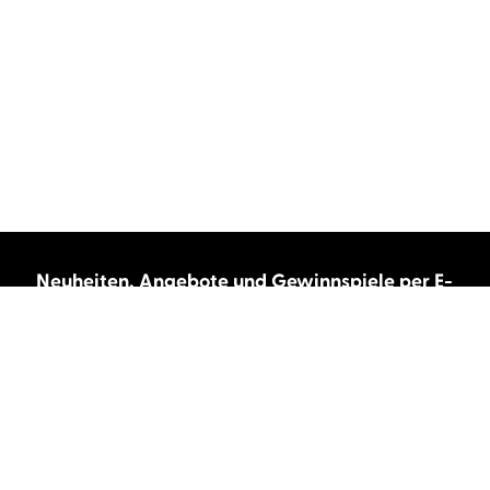
Neuheiten, Angebote und Gewinnspiele per E-
Mail bekommen?
Abonnieren Sie unseren Newsletter und wir
halten Sie immer auf dem neuesten Stand.
E-Mail-Adresse